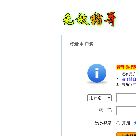
登录用户名
管理员提
1、没有用
2、
请珍惜自
3、联系管理
密 码
开启
隐身登录