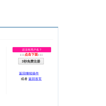
还没有用户名？
↓↓↓
点击下面
↓↓↓
3秒免费注册
返回继续操作
或者
返回首页