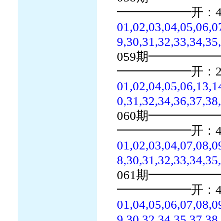
━━━━━━开：4
01,02,03,04,05,06,0
9,30,31,32,33,34,35
059期━━━━━
━━━━━━开：2
01,02,04,05,06,13,1
0,31,32,34,36,37,38
060期━━━━━
━━━━━━开：4
01,02,03,04,07,08,0
8,30,31,32,33,34,35
061期━━━━━
━━━━━━开：4
01,04,05,06,07,08,0
9,30,32,34,35,37,38