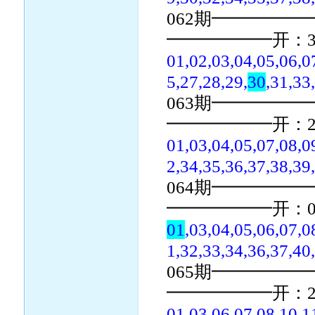
062期━━━━━
━━━━━━开：3
01,02,03,04,05,06,0
5,27,28,29,
30
,31,33
063期━━━━━
━━━━━━开：2
01,03,04,05,07,08,0
2,34,35,36,37,38,39
064期━━━━━
━━━━━━开：0
01
,03,04,05,06,07,0
1,32,33,34,36,37,40
065期━━━━━
━━━━━━开：2
01,03,06,07,08,10,1