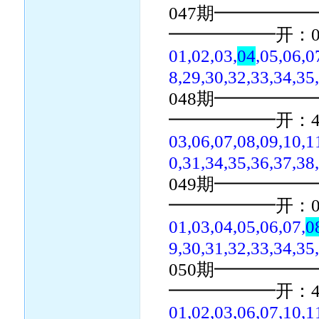
047期━━━━━
━━━━━━开：0
01,02,03,
04
,05,06,0
8,29,30,32,33,34,35
048期━━━━━
━━━━━━开：4
03,06,07,08,09,10,1
0,31,34,35,36,37,38
049期━━━━━
━━━━━━开：0
01,03,04,05,06,07,
0
9,30,31,32,33,34,35
050期━━━━━
━━━━━━开：4
01,02,03,06,07,10,1