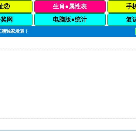
址②
生肖●属性表
手
开奖网
电脑版●统计
复
王朝独家发表！