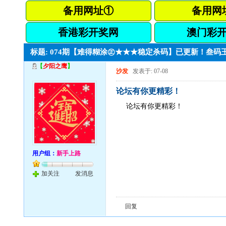
备用网址①
备用网
香港彩开奖网
澳门彩
标题: 074期【难得糊涂㊣★★★稳定杀码】已更新！叁码
【
夕阳之鹰
】
沙发
发表于: 07-08
论坛有你更精彩！
论坛有你更精彩！
用户组：
新手上路
加关注
发消息
回复