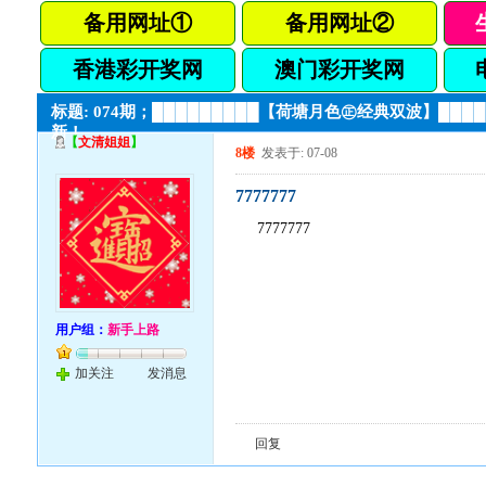
备用网址①
备用网址②
香港彩开奖网
澳门彩开奖网
标题: 074期；█████████【荷塘月色㊣经典双波】███
新！
【
文清姐姐
】
8楼
发表于: 07-08
7777777
7777777
用户组：
新手上路
加关注
发消息
回复