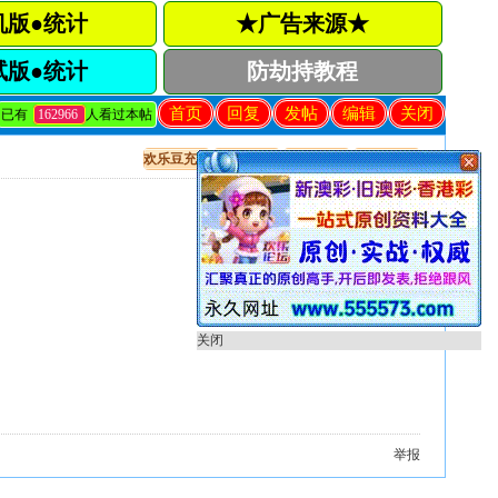
机版●统计
★广告来源★
试版●统计
防劫持教程
首页
回复
发帖
编辑
关闭
已有
162966
人看过本帖
欢乐豆充值
出售贴教程
开奖直播
只看该作者
关闭
举报