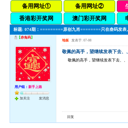
备用网址①
备用网址②
香港彩开奖网
澳门彩开奖网
标题: 074期：=========原创九肖========只在叁码发表
【
赤兔码
】
地板
发表于: 07-08
敬佩的高手，望继续发表下去、
敬佩的高手，望继续发表下去、、
用户组：
新手上路
加关注
发消息
回复