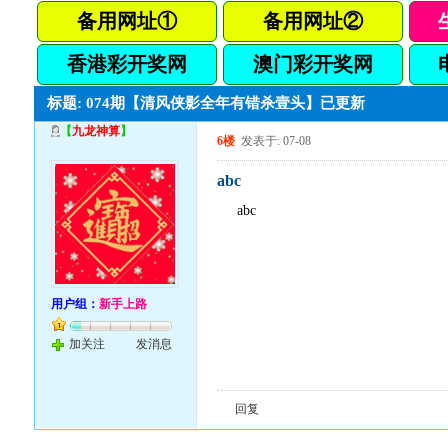
备用网址①
备用网址②
香港彩开奖网
澳门彩开奖网
标题: 074期【清风侠影全年有错杀壹头】已更新
【
九龙神算
】
6楼
发表于: 07-08
abc
abc
用户组：
新手上路
加关注
发消息
回复