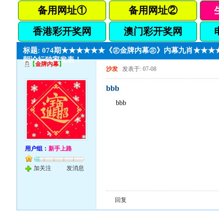
备用网址①
备用网址②
香港彩开奖网
澳门彩开奖网
标题: 074期★★★★★★《㊣金牌内幕㊣》内幕九肖★★★
朝论坛独家发表！
【
金牌内幕
】
沙发
发表于: 07-08
bbb
bbb
用户组：
新手上路
加关注
发消息
回复