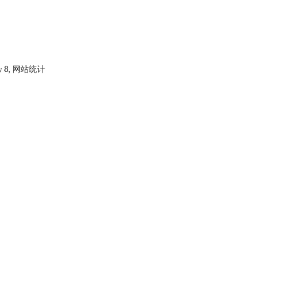
y 8,
网站统计