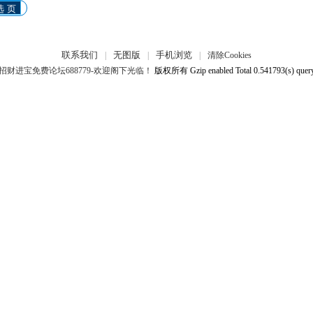
选 页
联系我们
无图版
手机浏览
|
|
|
清除Cookies
招财进宝免费论坛688779-欢迎阁下光临！
版权所有 Gzip enabled
Total 0.541793(s) quer