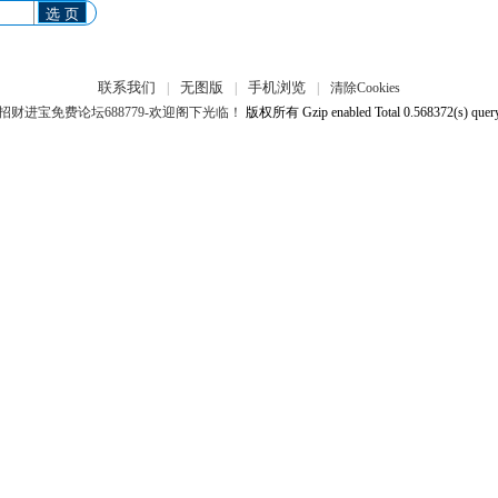
选 页
联系我们
无图版
手机浏览
|
|
|
清除Cookies
招财进宝免费论坛688779-欢迎阁下光临！
版权所有 Gzip enabled
Total 0.568372(s) quer