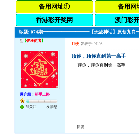
备用网址①
备用网
香港彩开奖网
澳门彩
标题: 074期━━━━━━━━━━【无敌神话】原创九
【
铲庄使者
】
11楼
发表于: 07-08
顶你，顶你直到第一高手
顶你，顶你直到第一高手
用户组：
新手上路
加关注
发消息
回复