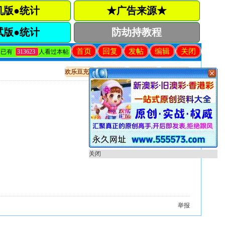
机版●统计
★广告来源★
试版●统计
防劫持教程
首页
回复
发帖
编辑
关闭
已有
313623
人看过本帖
欢乐豆充值
出售贴教程
开奖直播
只看该作者
关闭
举报