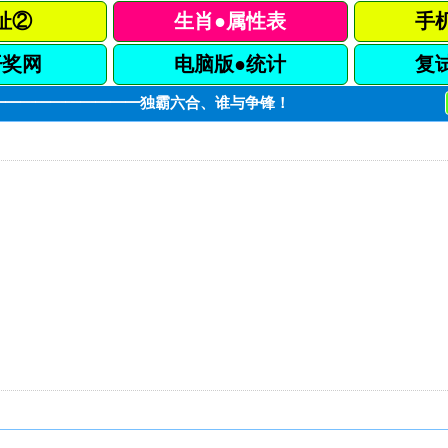
址②
生肖●属性表
手
开奖网
电脑版●统计
复
肖━━━━━━━━━━独霸六合、谁与争锋！