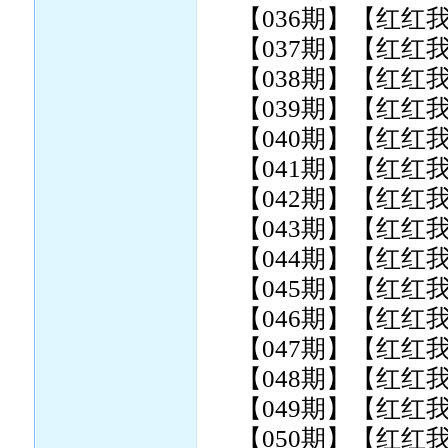
【036期】【红
【037期】【红
【038期】【红
【039期】【红
【040期】【红
【041期】【红
【042期】【红
【043期】【红
【044期】【红
【045期】【红
【046期】【红
【047期】【红
【048期】【红
【049期】【红
【050期】【红