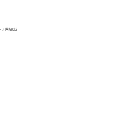
y 8,
网站统计