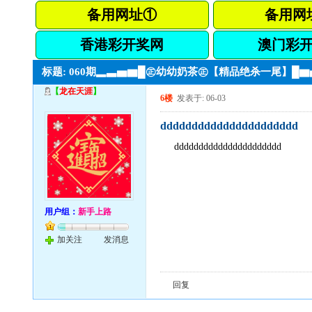
备用网址①
备用网
香港彩开奖网
澳门彩
标题: 060期▂▃▅▆█㊣幼幼奶茶㊣【精品绝杀一尾】█
【
龙在天涯
】
6楼
发表于: 06-03
dddddddddddddddddddddd
dddddddddddddddddddddd
用户组：
新手上路
加关注
发消息
回复