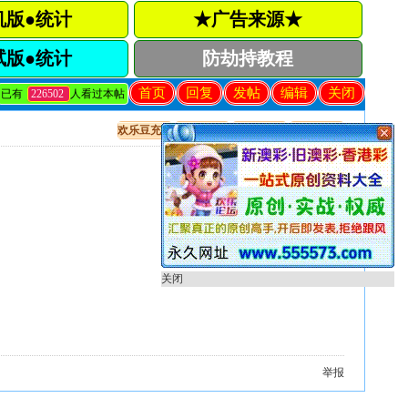
机版●统计
★广告来源★
试版●统计
防劫持教程
首页
回复
发帖
编辑
关闭
已有
226502
人看过本帖
欢乐豆充值
出售贴教程
开奖直播
只看该作者
关闭
举报