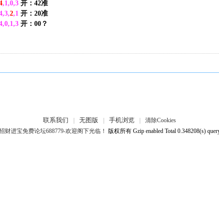
4
,1,0,3
开：42准
4,3,
2
,1
开：20准
4,0,1,3
开：00？
联系我们
无图版
手机浏览
|
|
|
清除Cookies
招财进宝免费论坛688779-欢迎阁下光临！
版权所有 Gzip enabled
Total 0.348208(s) quer