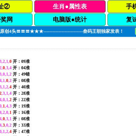
址②
生肖●属性表
手
开奖网
电脑版●统计
复
㊣〗原创4头〓〓〓★★★--------------------------叁码王朝独家发表！
3,2,1,
0
开：09准
2,
0
,3,4
开：04准
3,0,1,2
开：49错
4,1,
0
,2
开：08准
3,1,2,
4
开：40准
2
,3,1,4
开：28准
4,0,1,
2
开：22准
0,
1
,4,3
开：19准
4,2,0,
1
开：16准
4,
0
,3,1
开：08准
4,
3
,0,2
开：33准
0,1,2,
4
开：47准