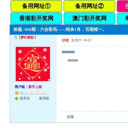
备用网址①
备用网址②
香港彩开奖网
澳门彩开奖网
标题: 060期：六合彩讯------绝杀1肖，百期错一。
【
梦幻彩虹
】
沙发
发表于: 06-03
nmmn
nmmn
用户组：
新手上路
加关注
发消息
回复