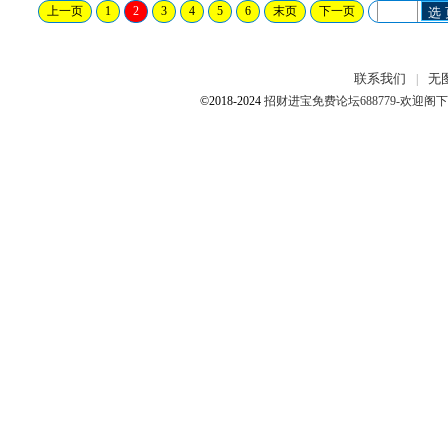
上一页
1
2
3
4
5
6
末页
下一页
选
联系我们
无
|
©2018-2024
招财进宝免费论坛688779-欢迎阁