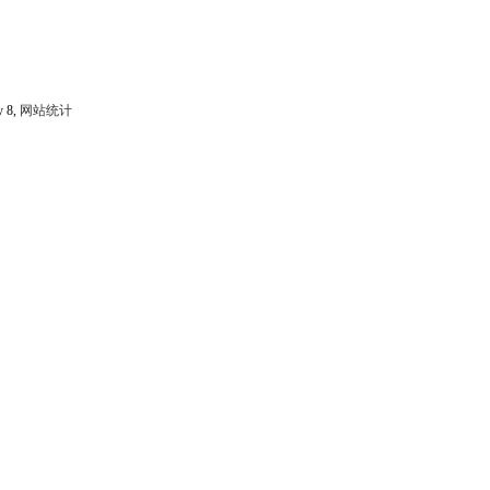
y 8,
网站统计