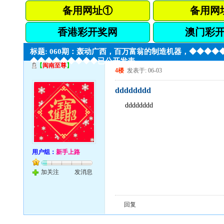
备用网址①
备用网
香港彩开奖网
澳门彩
标题: 060期：轰动广西，百万富翁的制造机器，◆◆◆
◆◆◆◆◆◆◆◆◆已公开发表
【
闽南至尊
】
4楼
发表于: 06-03
dddddddd
dddddddd
用户组：
新手上路
加关注
发消息
回复