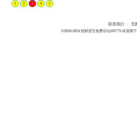
1
2
3
4
5
联系我们
无
|
©2018-2024
招财进宝免费论坛688779-欢迎阁