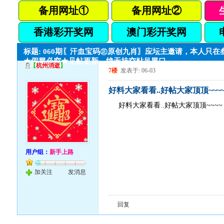
备用网址①
备用网址②
香港彩开奖网
澳门彩开奖网
标题: 060期〖汗血宝码㊣原创九肖〗应坛主邀请，本人只在
★假冒必究★见帖更新，绝无挂空贴吊胃口。
【
杭州消逝
】
7楼
发表于: 06-03
好料大家看看..好帖大家顶顶~~~
好料大家看看..好帖大家顶顶~~~~
用户组：
新手上路
加关注
发消息
回复