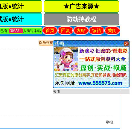
机版●统计
★广告来源★
试版●统计
防劫持教程
首页
回复
发帖
编辑
关闭
已有
303581
人看过本帖
欢乐豆充值
出售贴教程
开奖直播
只看该作者
关闭
举报