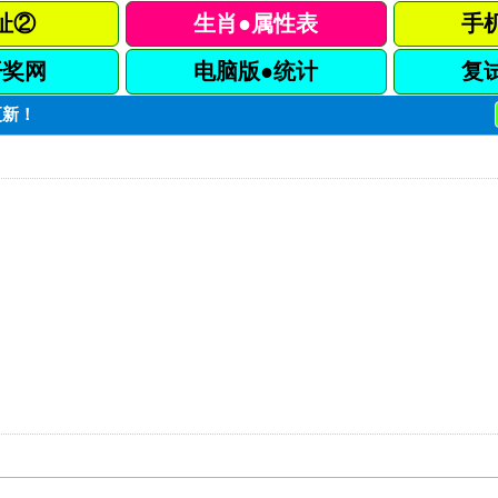
址②
生肖●属性表
手
开奖网
电脑版●统计
复
更新！