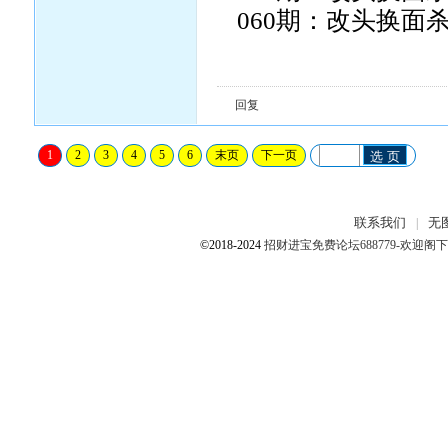
060期：改头换面
回复
1
2
3
4
5
6
末页
下一页
选 页
联系我们
无
|
©2018-2024
招财进宝免费论坛688779-欢迎阁