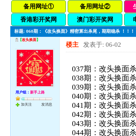
备用网址①
备用网址②
香港彩开奖网
澳门彩开奖网
标题: 060期：《改头换面》精密算出杀尾，期期稳杀 ！！！
【
改头换面
】
楼主
发表于: 06-02
037期：改头换面
038期：改头换面
039期：改头换面
用户组：
新手上路
040期：改头换面
041期：改头换面
加关注
发消息
042期：改头换面
043期：改头换面
044期：改头换面