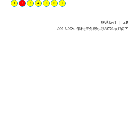
1
2
3
4
5
6
7
联系我们
无
|
©2018-2024
招财进宝免费论坛688779-欢迎阁