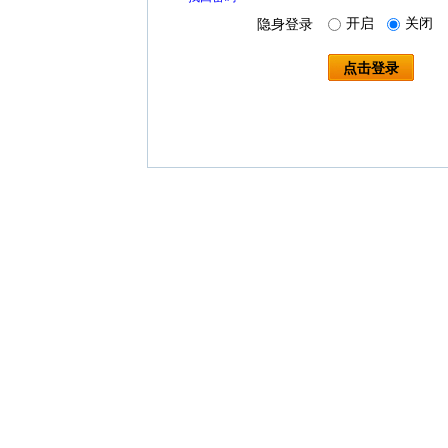
开启
关闭
隐身登录
点击登录